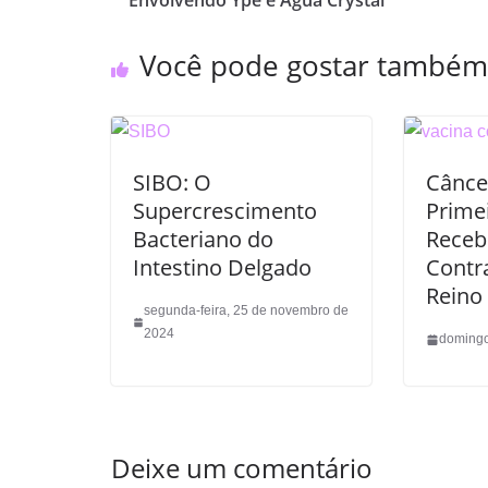
Envolvendo Ypê e Água Crystal
Você pode gostar também
SIBO: O
Cânce
Supercrescimento
Prime
Bacteriano do
Receb
Intestino Delgado
Contr
Reino
segunda-feira, 25 de novembro de
2024
domingo
Deixe um comentário