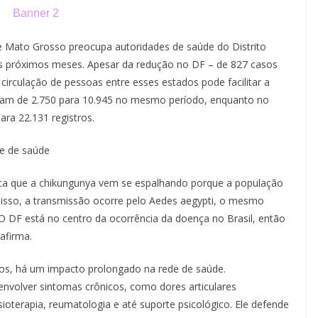
 Mato Grosso preocupa autoridades de saúde do Distrito
s próximos meses. Apesar da redução no DF – de 827 casos
circulação de pessoas entre esses estados pode facilitar a
ram de 2.750 para 10.945 no mesmo período, enquanto no
ra 22.131 registros.
de de saúde
lica que a chikungunya vem se espalhando porque a população
disso, a transmissão ocorre pelo Aedes aegypti, o mesmo
 DF está no centro da ocorrência da doença no Brasil, então
afirma.
s, há um impacto prolongado na rede de saúde.
olver sintomas crônicos, como dores articulares
terapia, reumatologia e até suporte psicológico. Ele defende