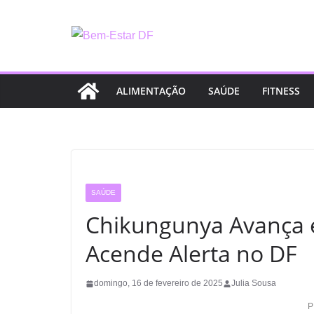
Pular
para
o
conteúdo
ALIMENTAÇÃO
SAÚDE
FITNESS
SAÚDE
Chikungunya Avança e
Acende Alerta no DF
domingo, 16 de fevereiro de 2025
Julia Sousa