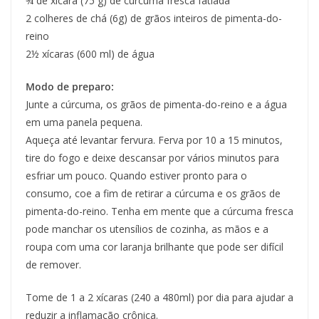
¾ de xícara (75 g) de cúrcuma fresca fatiada
2 colheres de chá (6g) de grãos inteiros de pimenta-do-
reino
2½ xícaras (600 ml) de água
Modo de preparo:
Junte a cúrcuma, os grãos de pimenta-do-reino e a água
em uma panela pequena.
Aqueça até levantar fervura. Ferva por 10 a 15 minutos,
tire do fogo e deixe descansar por vários minutos para
esfriar um pouco. Quando estiver pronto para o
consumo, coe a fim de retirar a cúrcuma e os grãos de
pimenta-do-reino. Tenha em mente que a cúrcuma fresca
pode manchar os utensílios de cozinha, as mãos e a
roupa com uma cor laranja brilhante que pode ser difícil
de remover.
Tome de 1 a 2 xícaras (240 a 480ml) por dia para ajudar a
reduzir a inflamação crônica.