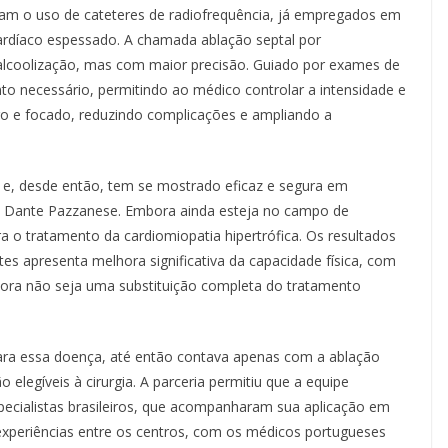
aram o uso de cateteres de radiofrequência, já empregados em
cardíaco espessado. A chamada ablação septal por
alcoolização, mas com maior precisão. Guiado por exames de
nto necessário, permitindo ao médico controlar a intensidade e
uro e focado, reduzindo complicações e ampliando a
17 e, desde então, tem se mostrado eficaz e segura em
to Dante Pazzanese. Embora ainda esteja no campo de
para o tratamento da cardiomiopatia hipertrófica. Os resultados
s apresenta melhora significativa da capacidade física, com
bora não seja uma substituição completa do tratamento
para essa doença, até então contava apenas com a ablação
 elegíveis à cirurgia. A parceria permitiu que a equipe
ecialistas brasileiros, que acompanharam sua aplicação em
e experiências entre os centros, com os médicos portugueses