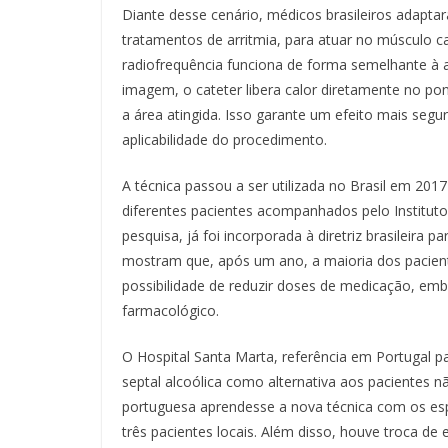
Diante desse cenário, médicos brasileiros adapt
tratamentos de arritmia, para atuar no músculo 
radiofrequência funciona de forma semelhante à 
imagem, o cateter libera calor diretamente no po
a área atingida. Isso garante um efeito mais seg
aplicabilidade do procedimento.
A técnica passou a ser utilizada no Brasil em 20
diferentes pacientes acompanhados pelo Institu
pesquisa, já foi incorporada à diretriz brasileira 
mostram que, após um ano, a maioria dos paciente
possibilidade de reduzir doses de medicação, em
farmacológico.
O Hospital Santa Marta, referência em Portugal 
septal alcoólica como alternativa aos pacientes não
portuguesa aprendesse a nova técnica com os esp
três pacientes locais. Além disso, houve troca d