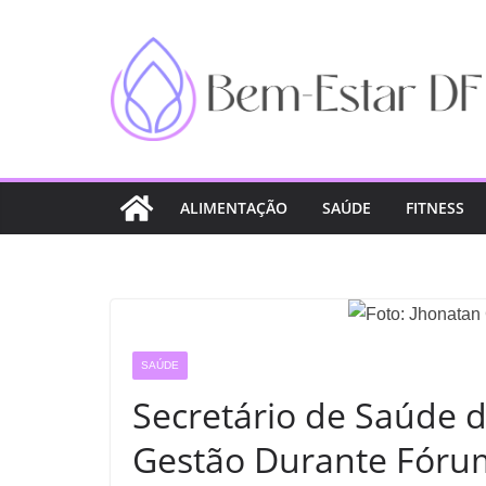
Pular
para
o
conteúdo
ALIMENTAÇÃO
SAÚDE
FITNESS
SAÚDE
Secretário de Saúde 
Gestão Durante Fóru