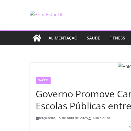
Pular
para
o
conteúdo
ALIMENTAÇÃO
SAÚDE
FITNESS
SAÚDE
Governo Promove Ca
Escolas Públicas entre
terça-feira, 15 de abril de 2025
Julia Sousa