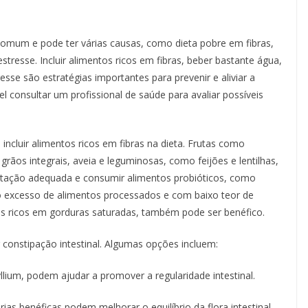
 comum e pode ter várias causas, como dieta pobre em fibras,
 estresse. Incluir alimentos ricos em fibras, beber bastante água,
resse são estratégias importantes para prevenir e aliviar a
l consultar um profissional de saúde para avaliar possíveis
 incluir alimentos ricos em fibras na dieta. Frutas como
grãos integrais, aveia e leguminosas, como feijões e lentilhas,
ratação adequada e consumir alimentos probióticos, como
r o excesso de alimentos processados e com baixo teor de
os ricos em gorduras saturadas, também pode ser benéfico.
constipação intestinal. Algumas opções incluem:
lium, podem ajudar a promover a regularidade intestinal.
as benéficas podem melhorar o equilíbrio da flora intestinal.