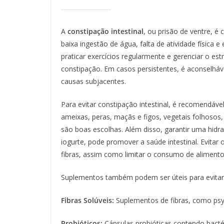
A
constipação intestinal
, ou prisão de ventre, é
baixa ingestão de água, falta de atividade física e
praticar exercícios regularmente e gerenciar o est
constipação. Em casos persistentes, é aconselháve
causas subjacentes.
Para evitar constipação intestinal, é recomendável
ameixas, peras, maçãs e figos, vegetais folhosos, 
são boas escolhas. Além disso, garantir uma hid
iogurte, pode promover a saúde intestinal. Evita
fibras, assim como limitar o consumo de aliment
Suplementos também podem ser úteis para evitar 
Fibras Solúveis:
Suplementos de fibras, como psyl
Probióticos:
Cápsulas probióticas contendo bactéri