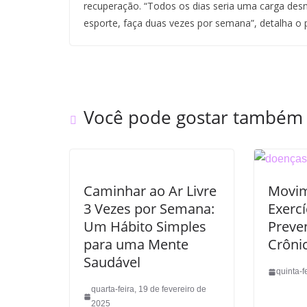
recuperação. “Todos os dias seria uma carga desn
esporte, faça duas vezes por semana”, detalha o pr
Você pode gostar também
Caminhar ao Ar Livre
Movim
3 Vezes por Semana:
Exerc
Um Hábito Simples
Preve
para uma Mente
Crôni
Saudável
quinta-f
quarta-feira, 19 de fevereiro de
2025