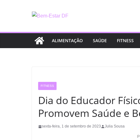
Pular
para
o
conteúdo
ALIMENTAÇÃO
SAÚDE
FITNESS
FITNESS
Dia do Educador Físic
Promovem Saúde e B
sexta-feira, 1 de setembro de 2023
Julia Sousa