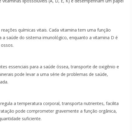
 vitaminas lipossolúveis (A, D, E, K) e desempenham um papel
do reações químicas vitais. Cada vitamina tem uma função
ara a saúde do sistema imunológico, enquanto a vitamina D é
 ossos.
tes essenciais para a saúde óssea, transporte de oxigênio e
inerais pode levar a uma série de problemas de saúde,
ada.
 regula a temperatura corporal, transporta nutrientes, facilita
dratação pode comprometer gravemente a função orgânica,
uantidade suficiente.