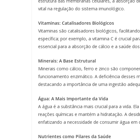
estrutura das membranas celulares, a absorção de
vital na regulação do sistema imunológico.
Vitaminas: Catalisadores Biológicos
Vitaminas são catalisadores biológicos, facilitan
específica; por exemplo, a vitamina C é crucial p
essencial para a absorção de cálcio e a saúde dos
Minerais: A Base Estrutural
Minerais como cálcio, ferro e zinco são componen
funcionamento enzimático. A deficiência desses m
destacando a importância de uma ingestão adequ
Água: A Mais Importante da Vida
A água é a substância mais crucial para a vida. Ela
reações químicas e mantém a hidratação. A desi
enfatizando a necessidade de consumir água em q
Nutrientes como Pilares da Saúde